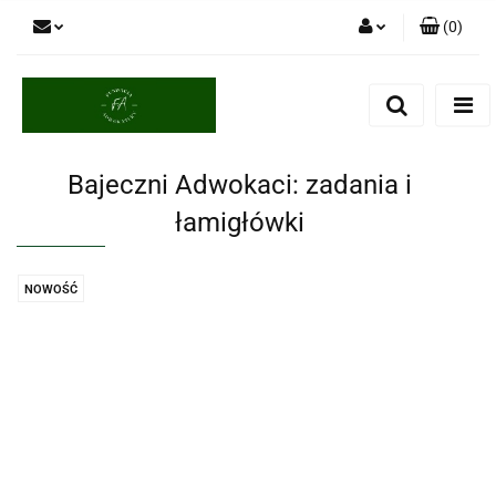
(
0
)
Zaloguj się
Zarejestruj się
Dodaj zgłoszenie
Bajeczni Adwokaci: zadania i
łamigłówki
NOWOŚĆ