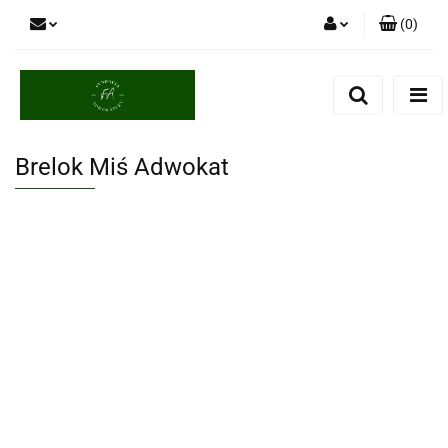
(
0
)
Zaloguj się
Zarejestruj się
Dodaj zgłoszenie
Brelok Miś Adwokat