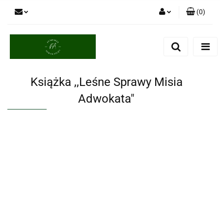
(
0
)
Zaloguj się
Zarejestruj się
Dodaj zgłoszenie
Książka ,,Leśne Sprawy Misia
Adwokata"