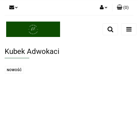
(
0
)
Zaloguj się
Zarejestruj się
Dodaj zgłoszenie
Kubek Adwokaci
NOWOŚĆ