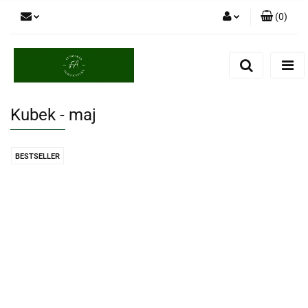
(
0
)
Zaloguj się
Zarejestruj się
Dodaj zgłoszenie
Kubek - maj
BESTSELLER