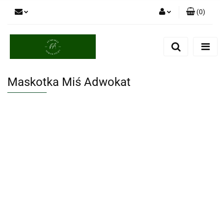
(
0
)
Zaloguj się
Zarejestruj się
Dodaj zgłoszenie
Maskotka Miś Adwokat