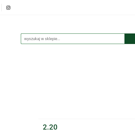
lana
Książki
Maskotki
Puzzle
Kolorowanki
czki i przypinki
Kalendarze
Koszulki
tki
Puzzle
Kolorowanki
Torby
Długopisy
Bre
2.20