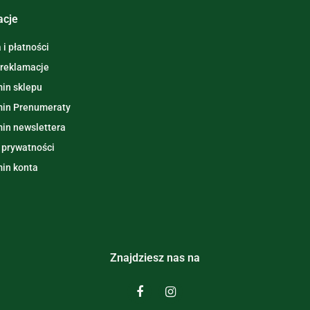
acje
i płatności
 reklamacje
in sklepu
in Prenumeraty
in newslettera
 prywatności
in konta
Znajdziesz nas na