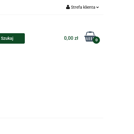
Strefa klienta
Torby
Zaloguj się
Zarejestruj się
0,00 zł
0
Dodaj zgłoszenie
loczki i przypinki
Kalendarze
Koszulki