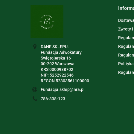
Inform
Dostawa 
Zwroty i
Regulam
Regulam
DANE SKLEPU:
Fundacja Adwokatury
Regulam
Świętojerska 16
00-202 Warszawa
Polityka
KRS 0000988702
Regulam
NIP: 5252922546
REGON 52303561100000
Fundacja.sklep@nra.pl
786-338-123