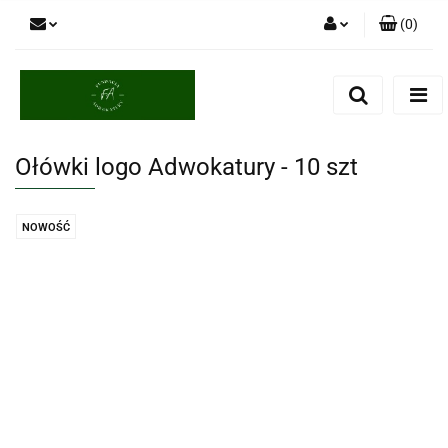
(
0
)
Zaloguj się
Zarejestruj się
Dodaj zgłoszenie
Ołówki logo Adwokatury - 10 szt
NOWOŚĆ