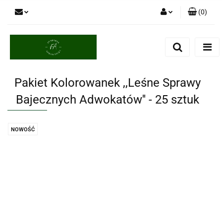
(
0
)
Zaloguj się
Zarejestruj się
Dodaj zgłoszenie
Pakiet Kolorowanek ,,Leśne Sprawy
Bajecznych Adwokatów'' - 25 sztuk
NOWOŚĆ