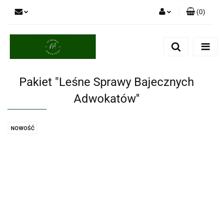
(
0
)
Zaloguj się
Zarejestruj się
Dodaj zgłoszenie
Pakiet "Leśne Sprawy Bajecznych
Adwokatów''
NOWOŚĆ