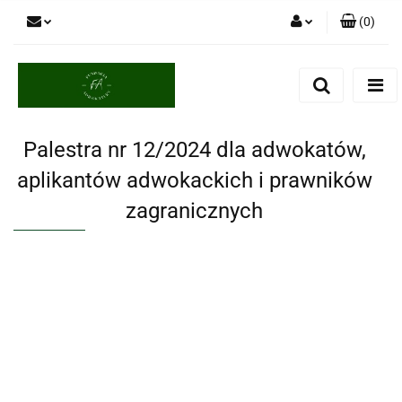
(
0
)
Zaloguj się
Zarejestruj się
Dodaj zgłoszenie
Palestra nr 12/2024 dla adwokatów,
aplikantów adwokackich i prawników
zagranicznych