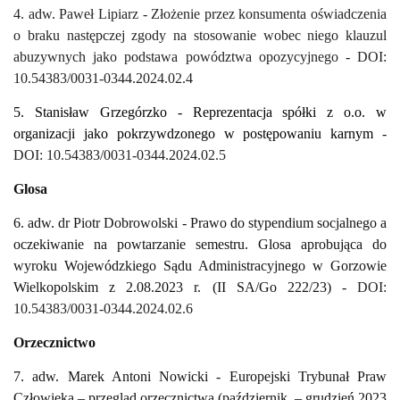
4. adw. Paweł Lipiarz - Złożenie przez konsumenta oświadczenia
o braku następczej zgody na stosowanie wobec niego klauzul
abuzywnych jako podstawa powództwa opozycyjnego
-
DOI:
10.54383/0031-0344.2024.02.4
5. Stanisław Grzegórzko - Reprezentacja spółki z o.o. w
organizacji jako pokrzywdzonego w postępowaniu karnym
-
DOI: 10.54383/0031-0344.2024.02.5
Glosa
6. adw. dr Piotr Dobrowolski - Prawo do stypendium socjalnego a
oczekiwanie na powtarzanie semestru. Glosa aprobująca do
wyroku Wojewódzkiego Sądu Administracyjnego w Gorzowie
Wielkopolskim z 2.08.2023 r. (II SA/Go 222/23) -
DOI:
10.54383/0031-0344.2024.02.6
Orzecznictwo
7. adw. Marek Antoni Nowicki -
Europejski Trybunał Praw
Człowieka – przegląd orzecznictwa (październik
– grudzień 2023