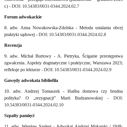
r.) -
DOI: 10.54383/0031-0344.2024.02.7
Forum adwokackie
8. adw. Anna Nowakowska-Zdolska - Metoda ustalania obcej
praktyki sądowej -
DOI: 10.54383/0031-0344.2024.02.8
Recenzja
9. adw. Michał Burtowy - A. Pietryka, Ściganie przestępstwa
zgwałcenia. Aspekty dogmatyczne i praktyczne, Warszawa 2023;
refleksje po lekturze -
DOI: 10.54383/0031-0344.2024.02.9
Gawędy adwokata bibliofila
10. adw. Andrzej Tomaszek - Hańba domowa czy brudna
polityka? O „rezygnacji” Marii Budzanowskiej -
DOI:
10.54383/0031-0344.2024.02.10
Szpalty pamięci
11. adw. Wiesław Szelest - Adwokat Andrzej Makarski / 1948-