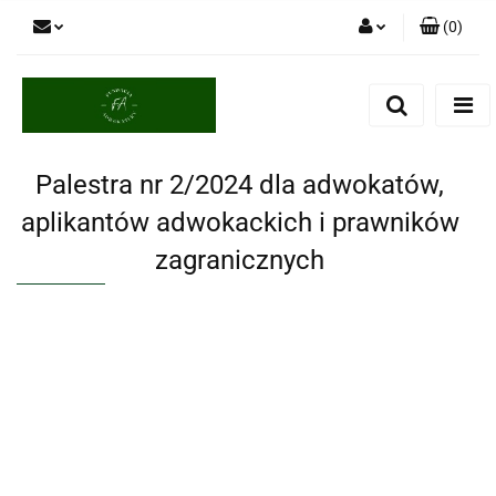
(
0
)
Zaloguj się
Zarejestruj się
Dodaj zgłoszenie
Palestra nr 2/2024 dla adwokatów,
aplikantów adwokackich i prawników
zagranicznych