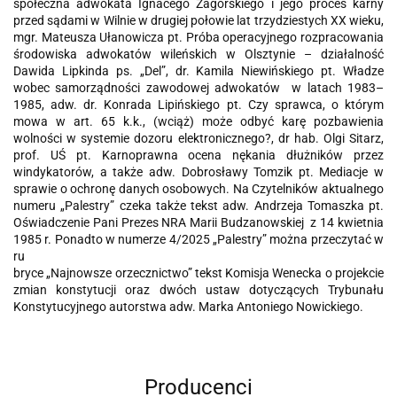
społeczna adwokata Ignacego Zagórskiego i jego proces karny
przed sądami w Wilnie w drugiej połowie lat trzydziestych XX wieku,
mgr. Mateusza Ułanowicza pt. Próba operacyjnego rozpracowania
środowiska adwokatów wileńskich w Olsztynie – działalność
Dawida Lipkinda ps. „Del”, dr. Kamila Niewińskiego pt. Władze
wobec samorządności zawodowej adwokatów w latach 1983–
1985, adw. dr. Konrada Lipińskiego pt. Czy sprawca, o którym
mowa w art. 65 k.k., (wciąż) może odbyć karę pozbawienia
wolności w systemie dozoru elektronicznego?, dr hab. Olgi Sitarz,
prof. UŚ pt. Karnoprawna ocena nękania dłużników przez
windykatorów, a także adw. Dobrosławy Tomzik pt. Mediacje w
sprawie o ochronę danych osobowych. Na Czytelników aktualnego
numeru „Palestry” czeka także tekst adw. Andrzeja Tomaszka pt.
Oświadczenie Pani Prezes NRA Marii Budzanowskiej z 14 kwietnia
1985 r. Ponadto w numerze 4/2025 „Palestry” można przeczytać w
ru
bryce „Najnowsze orzecznictwo” tekst Komisja Wenecka o projekcie
zmian konstytucji oraz dwóch ustaw dotyczących Trybunału
Konstytucyjnego autorstwa adw. Marka Antoniego Nowickiego.
Producenci