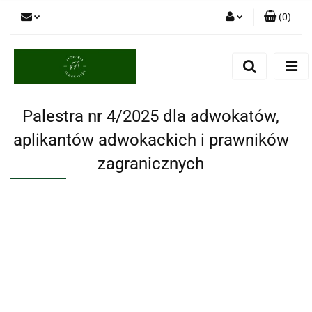
(
0
)
Zaloguj się
Zarejestruj się
Dodaj zgłoszenie
Palestra nr 4/2025 dla adwokatów,
aplikantów adwokackich i prawników
zagranicznych