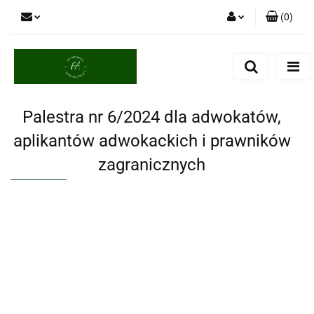
(
0
)
Zaloguj się
Zarejestruj się
Dodaj zgłoszenie
Palestra nr 6/2024 dla adwokatów,
aplikantów adwokackich i prawników
zagranicznych