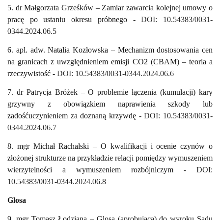
5. dr Małgorzata Grześków – Zamiar zawarcia kolejnej umowy o
pracę po ustaniu okresu próbnego -
DOI: 10.54383/0031-
0344.2024.06.5
6. apl. adw. Natalia Kozłowska –
Mechanizm dostosowania cen
na granicach z uwzględnieniem emisji CO2 (CBAM) – teoria a
rzeczywistość
-
DOI: 10.54383/0031-0344.2024.06.6
7. dr Patrycja Bróżek – O problemie łączenia (kumulacji) kary
grzywny z obowiązkiem naprawienia szkody lub
zadośćuczynieniem za doznaną krzywdę -
DOI: 10.54383/0031-
0344.2024.06.7
8. mgr Michał Rachalski – O kwalifikacji i ocenie czynów o
złożonej strukturze na przykładzie relacji pomiędzy wymuszeniem
wierzytelności a wymuszeniem rozbójniczym -
DOI:
10.54383/0031-0344.2024.06.8
Glosa
9. mgr Tomasz Łodziana – Glosa (aprobująca) do wyroku Sądu