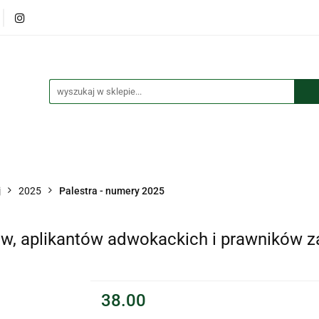
lana
Książki
Maskotki
Puzzle
Kolorowanki
czki i przypinki
Kalendarze
Koszulki
tki
Puzzle
Kolorowanki
Torby
Długopisy
Bre
j
2025
Palestra - numery 2025
ów, aplikantów adwokackich i prawników z
38.00