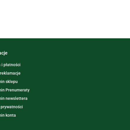
acje
i płatności
 reklamacje
in sklepu
in Prenumeraty
in newslettera
 prywatności
in konta