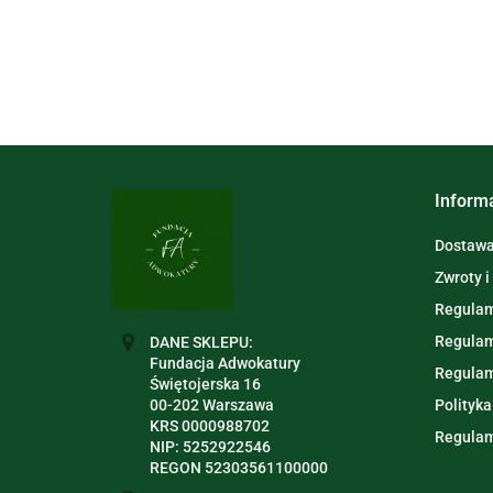
Inform
Dostawa 
Zwroty i
Regulam
Regulam
DANE SKLEPU:
Fundacja Adwokatury
Regulam
Świętojerska 16
00-202 Warszawa
Polityka
KRS 0000988702
Regulam
NIP: 5252922546
REGON 52303561100000