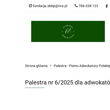
fundacja.sklep@nra.pl
786-338-123
Palestra
Porce
Długopisy
Brelo
Palestra
Porcelana
Książki
Masko
Strona główna
Palestra - Pismo Adwokatury Polskie
Palestra nr 6/2025 dla adwokat