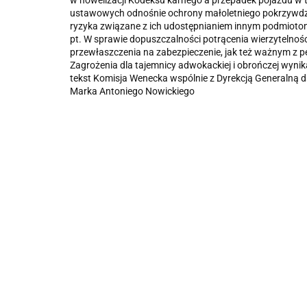
w nowelizacji Kodeksu karnego a przepadek pojazdu w t
ustawowych odnośnie ochrony małoletniego pokrzywdzo
ryzyka związane z ich udostępnianiem innym podmiotom
pt. W sprawie dopuszczalności potrącenia wierzytelnoś
przewłaszczenia na zabezpieczenie, jak też ważnym z 
Zagrożenia dla tajemnicy adwokackiej i obrończej wyni
tekst Komisja Wenecka wspólnie z Dyrekcją Generalną 
Marka Antoniego Nowickiego