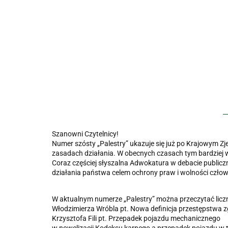
Szanowni Czytelnicy!
Numer szósty „Palestry” ukazuje się już po Krajowym Z
zasadach działania. W obecnych czasach tym bardziej w
Coraz częściej słyszalna Adwokatura w debacie publicz
działania państwa celem ochrony praw i wolności człow
W aktualnym numerze „Palestry” można przeczytać liczn
Włodzimierza Wróbla pt. Nowa definicja przestępstwa zg
Krzysztofa Fili pt. Przepadek pojazdu mechanicznego