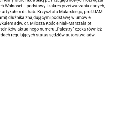
 dr Anny Marcinkowskiej pt. Przegląd nowych rozwiązań
h Wolności – podstawy i zakres przetwarzania danych,
 artykułem dr. hab. Krzysztofa Mularskiego, prof.UAM
niami) dłużnika znajdującymi podstawę w umowie
kułem adw. dr. Miłosza Kościelniak-Marszała pt.
ytelników aktualnego numeru „Palestry” czeka również
rdach regulujących status sędziów autorstwa adw.