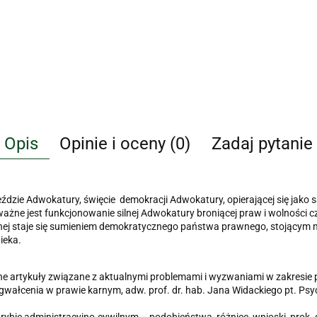
Opis
Opinie i oceny (0)
Zadaj pytanie
jeździe Adwokatury, święcie demokracji Adwokatury, opierającej się ja
ażne jest funkcjonowanie silnej Adwokatury broniącej praw i wolności 
nej staje się sumieniem demokratycznego państwa prawnego, stojącym n
ieka.
e artykuły związane z aktualnymi problemami i wyzwaniami w zakresie pr
wałcenia w prawie karnym, adw. prof. dr. hab. Jana Widackiego pt. Psych