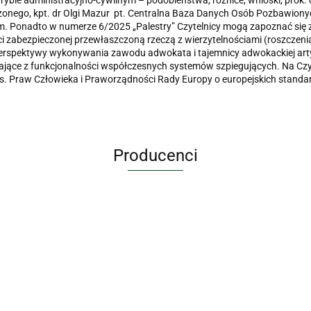
rybie administracyjno-cywilnym – podobieństwa, różnice, wnioski, prok.
nego, kpt. dr Olgi Mazur pt. Centralna Baza Danych Osób Pozbawionyc
. Ponadto w numerze 6/2025 „Palestry” Czytelnicy mogą zapoznać się z
ci zabezpieczonej przewłaszczoną rzeczą z wierzytelnościami (roszcze
perspektywy wykonywania zawodu adwokata i tajemnicy adwokackiej arty
kające z funkcjonalności współczesnych systemów szpiegujących. Na Cz
ds. Praw Człowieka i Praworządności Rady Europy o europejskich standa
Producenci