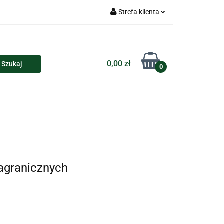
Strefa klienta
Torby
Zaloguj się
Zarejestruj się
0,00 zł
0
Dodaj zgłoszenie
loczki i przypinki
Kalendarze
Koszulki
agranicznych