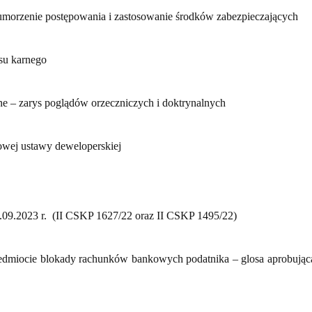
 umorzenie postępowania i zastosowanie środków zabezpieczających
ksu karnego
 – zarys poglądów orzeczniczych i doktrynalnych
owej ustawy deweloperskiej
09.2023 r. (II CSKP 1627/22 oraz II CSKP 1495/22)
dmiocie blokady rachunków bankowych podatnika – glosa aprobują