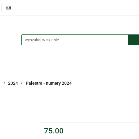
lana
Książki
Maskotki
Puzzle
Kolorowanki
czki i przypinki
Kalendarze
Koszulki
tki
Puzzle
Kolorowanki
Torby
Długopisy
Bre
j
2024
Palestra - numery 2024
75.00