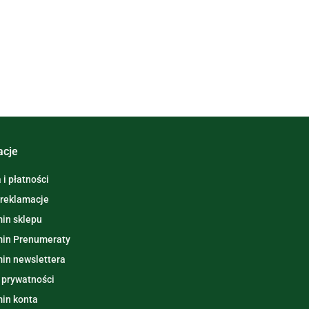
acje
i płatności
 reklamacje
in sklepu
in Prenumeraty
in newslettera
 prywatności
in konta