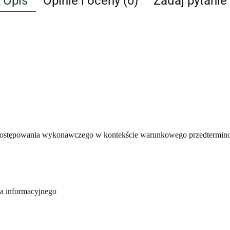
Opis
Opinie i oceny (0)
Zadaj pytanie
pie postępowania wykonawczego w kontekście warunkowego przedtermi
a informacyjnego