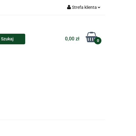
Strefa klienta
Torby
Zaloguj się
Zarejestruj się
0,00 zł
0
Dodaj zgłoszenie
loczki i przypinki
Kalendarze
Koszulki