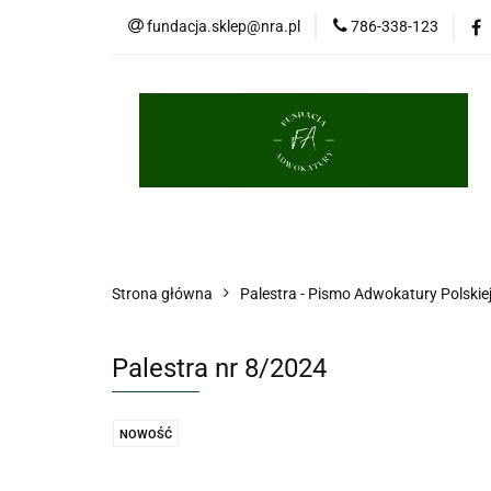
fundacja.sklep@nra.pl
786-338-123
Palestra
Porce
Długopisy
Brelo
Palestra
Porcelana
Książki
Masko
Strona główna
Palestra - Pismo Adwokatury Polskie
Palestra nr 8/2024
NOWOŚĆ