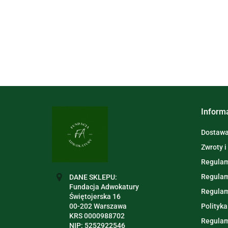
Inform
Dostawa 
Zwroty i
Regulam
Regulam
DANE SKLEPU:
Fundacja Adwokatury
Regulam
Świętojerska 16
00-202 Warszawa
Polityka
KRS 0000988702
Regulam
NIP: 5252922546