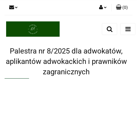
(
0
)
Zaloguj się
Zarejestruj się
Dodaj zgłoszenie
Palestra nr 8/2025 dla adwokatów,
aplikantów adwokackich i prawników
zagranicznych