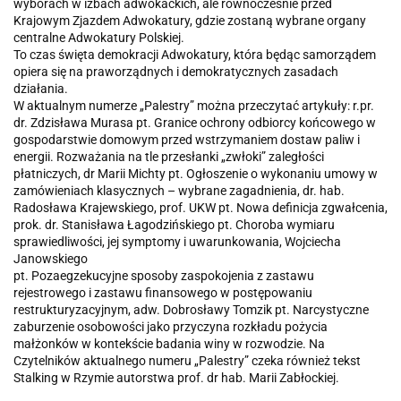
wyborach w izbach adwokackich, ale równocześnie przed
Krajowym Zjazdem Adwokatury, gdzie zostaną wybrane organy
centralne Adwokatury Polskiej.
To czas święta demokracji Adwokatury, która będąc samorządem
opiera się na praworządnych i demokratycznych zasadach
działania.
W aktualnym numerze „Palestry” można przeczytać artykuły: r.pr.
dr. Zdzisława Murasa pt. Granice ochrony odbiorcy końcowego w
gospodarstwie domowym przed wstrzymaniem dostaw paliw i
energii. Rozważania na tle przesłanki „zwłoki” zaległości
płatniczych, dr Marii Michty pt. Ogłoszenie o wykonaniu umowy w
zamówieniach klasycznych – wybrane zagadnienia, dr. hab.
Radosława Krajewskiego, prof. UKW pt. Nowa definicja zgwałcenia,
prok. dr. Stanisława Łagodzińskiego pt. Choroba wymiaru
sprawiedliwości, jej symptomy i uwarunkowania, Wojciecha
Janowskiego
pt. Pozaegzekucyjne sposoby zaspokojenia z zastawu
rejestrowego i zastawu finansowego w postępowaniu
restrukturyzacyjnym, adw. Dobrosławy Tomzik pt. Narcystyczne
zaburzenie osobowości jako przyczyna rozkładu pożycia
małżonków w kontekście badania winy w rozwodzie. Na
Czytelników aktualnego numeru „Palestry” czeka również tekst
Stalking w Rzymie autorstwa prof. dr hab. Marii Zabłockiej.