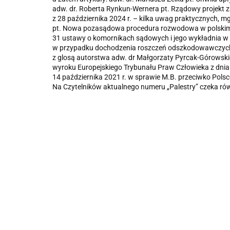
adw. dr. Roberta Rynkun-Wernera pt.
Rządowy projekt z
z 28 października 2024 r. – kilka uwag praktycznych
, m
pt.
Nowa pozasądowa procedura rozwodowa w polskim p
31 ustawy o komornikach sądowych i jego wykładnia 
w przypadku dochodzenia roszczeń odszkodowawczych z
z glosą autorstwa adw. dr Małgorzaty Pyrcak-Górowskie
wyroku Europejskiego Trybunału Praw Człowieka z dnia
14 października 2021 r. w sprawie M.B. przeciwko Pols
Na Czytelników aktualnego numeru „Palestry” czeka ró