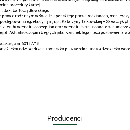
mian procedury karnej
gr. Jakuba Toczydłowskiego
rawie rodzinnym w świetle japońskiego prawa rodzinnego
, mgr Teresy
w postępowaniu egzekucyjnym
, r.pr. Katarzyny Talkowskiej – Szewczyk pt
 tytułu wrongful conception oraz wrongful birth
. Ponadto w numerze 9
j pt.
Aktualność opinii biegłych jako warunek legalności pozbawienia w
ce, skarga nr 60157/15
.
wnież tekst adw. Andrzeja Tomaszka pt.
Naczelna Rada Adwokacka wobec
Producenci