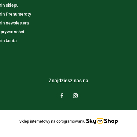
in sklepu
in Prenumeraty
in newslettera
 prywatności
in konta
Znajdziesz nas na
Sklep internetowy na oprogramowaniu