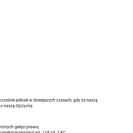
cześnie jednak w dzisiejszych czasach, gdy za naszą
 o naszą Ojczyznę.
różnych gałęzi prawa,
ntekście regulacji art. 118 zd. 2 KC
,