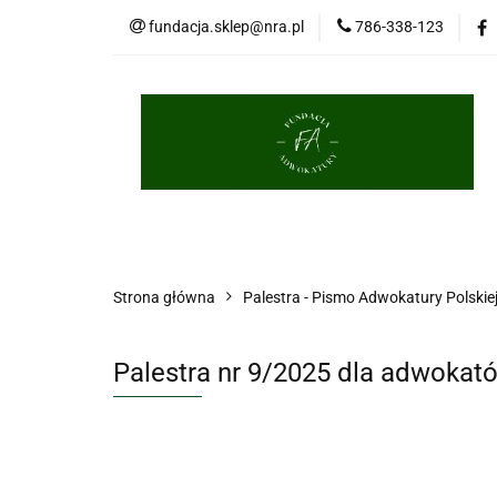
fundacja.sklep@nra.pl
786-338-123
Palestra
Porce
Długopisy
Brelo
Palestra
Porcelana
Książki
Masko
Strona główna
Palestra - Pismo Adwokatury Polskie
Palestra nr 9/2025 dla adwokat