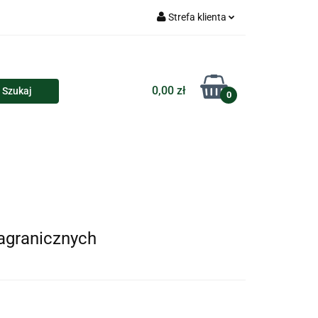
Strefa klienta
Torby
Zaloguj się
Zarejestruj się
0,00 zł
0
Dodaj zgłoszenie
loczki i przypinki
Kalendarze
Koszulki
agranicznych