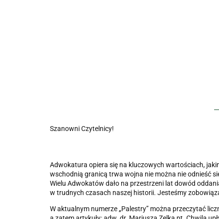
Szanowni Czytelnicy!
Adwokatura opiera się na kluczowych wartościach, jaki
wschodnią granicą trwa wojna nie można nie odnieść si
Wielu Adwokatów dało na przestrzeni lat dowód oddani
w trudnych czasach naszej historii. Jesteśmy zobowiąz
W aktualnym numerze „Palestry” można przeczytać liczn
a zatem artykuły: adw. dr. Mariusza Zelka pt.
Chwila upł