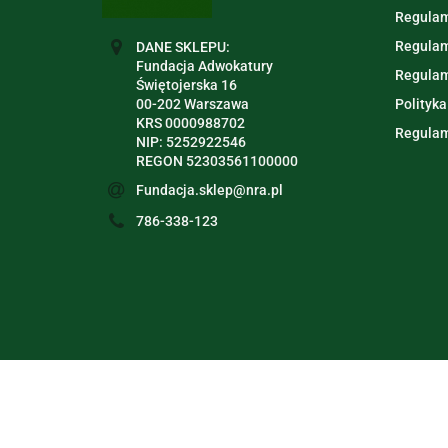
Regulam
Regulam
DANE SKLEPU:
Fundacja Adwokatury
Regulam
Świętojerska 16
00-202 Warszawa
Polityka
KRS 0000988702
Regulam
NIP: 5252922546
REGON 52303561100000
Fundacja.sklep@nra.pl
786-338-123