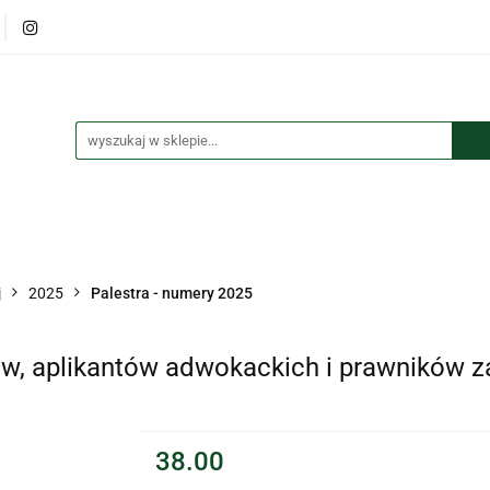
lana
Książki
Maskotki
Puzzle
Kolorowanki
czki i przypinki
Kalendarze
Koszulki
tki
Puzzle
Kolorowanki
Torby
Długopisy
Bre
j
2025
Palestra - numery 2025
ów, aplikantów adwokackich i prawników z
38.00