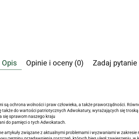
Opis
Opinie i oceny (0)
Zadaj pytanie
mi są ochrona wolności i praw człowieka, a także praworządności. Równo
ę także do wartości patriotycznych Adwokatury, wyrażających się troską
a się sprawom naszego kraju
ani do pamięci o tych Adwokatach.
e artykuły związane z aktualnymi problemami i wyzwaniami w zakresie 
ywu terminu przedawnienia roszczeń, których bieg uległ zawieszeniu, w ko