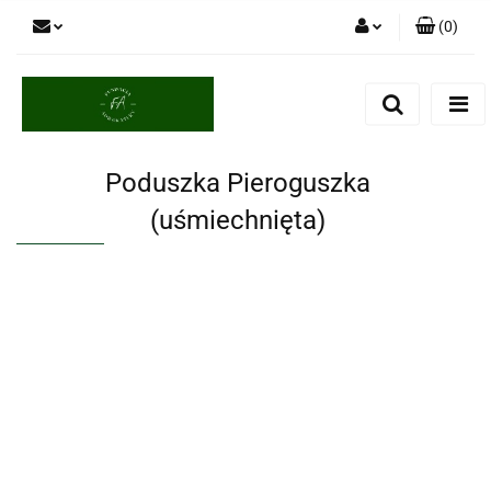
(
0
)
Zaloguj się
Zarejestruj się
Dodaj zgłoszenie
Poduszka Pieroguszka
(uśmiechnięta)