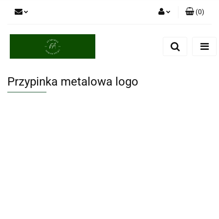
(
0
)
Zaloguj się
Zarejestruj się
Dodaj zgłoszenie
Przypinka metalowa logo