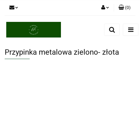
(
0
)
Zaloguj się
Zarejestruj się
Dodaj zgłoszenie
Przypinka metalowa zielono- złota