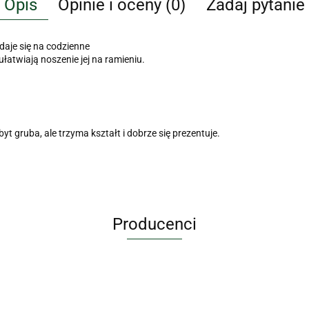
Opis
Opinie i oceny (0)
Zadaj pytanie
daje się na codzienne
łatwiają noszenie jej na ramieniu.
byt gruba, ale trzyma kształt i dobrze się prezentuje.
Producenci