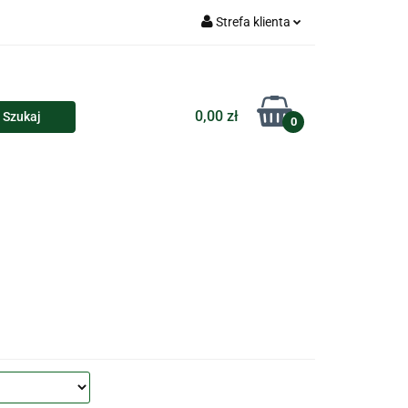
Strefa klienta
Torby
Zaloguj się
Zarejestruj się
0,00 zł
0
Dodaj zgłoszenie
loczki i przypinki
Kalendarze
Koszulki