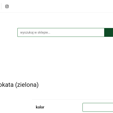
lana
Książki
Maskotki
Puzzle
Kolorowanki
czki i przypinki
Kalendarze
Koszulki
tki
Puzzle
Kolorowanki
Torby
Długopisy
Bre
kata (zielona)
kolor