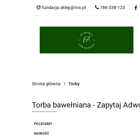
fundacja.sklep@nra.pl
786-338-123
Palestra
Porce
Długopisy
Brelo
Palestra
Porcelana
Książki
Masko
Strona główna
Torby
Torba bawełniana - Zapytaj Adwo
POLECAMY
NOWOŚĆ