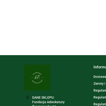
Inform
Dostawa 
Zwroty i
Regulam
Regulam
DANE SKLEPU:
Fundacja Adwokatury
Regulam