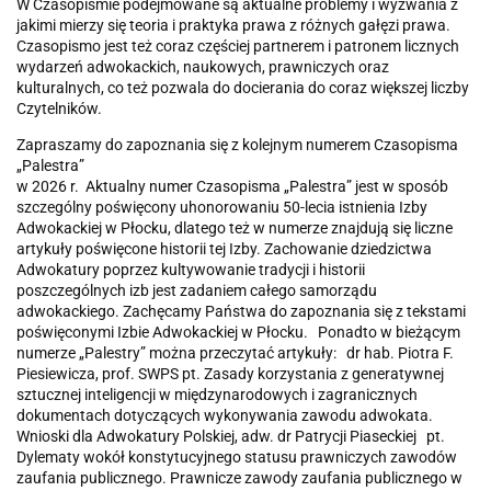
W Czasopiśmie podejmowane są aktualne problemy i wyzwania z
jakimi mierzy się teoria i praktyka prawa z różnych gałęzi prawa.
Czasopismo jest też coraz częściej partnerem i patronem licznych
wydarzeń adwokackich, naukowych, prawniczych oraz
kulturalnych, co też pozwala do docierania do coraz większej liczby
Czytelników.
Zapraszamy do zapoznania się z kolejnym numerem Czasopisma
„Palestra”
w 2026 r. Aktualny numer Czasopisma „Palestra” jest w sposób
szczególny poświęcony uhonorowaniu 50-lecia istnienia Izby
Adwokackiej w Płocku, dlatego też w numerze znajdują się liczne
artykuły poświęcone historii tej Izby. Zachowanie dziedzictwa
Adwokatury poprzez kultywowanie tradycji i historii
poszczególnych izb jest zadaniem całego samorządu
adwokackiego. Zachęcamy Państwa do zapoznania się z tekstami
poświęconymi Izbie Adwokackiej w Płocku. Ponadto w bieżącym
numerze „Palestry” można przeczytać artykuły: dr hab. Piotra F.
Piesiewicza, prof. SWPS pt. Zasady korzystania z generatywnej
sztucznej inteligencji w międzynarodowych i zagranicznych
dokumentach dotyczących wykonywania zawodu adwokata.
Wnioski dla Adwokatury Polskiej, adw. dr Patrycji Piaseckiej pt.
Dylematy wokół konstytucyjnego statusu prawniczych zawodów
zaufania publicznego. Prawnicze zawody zaufania publicznego w