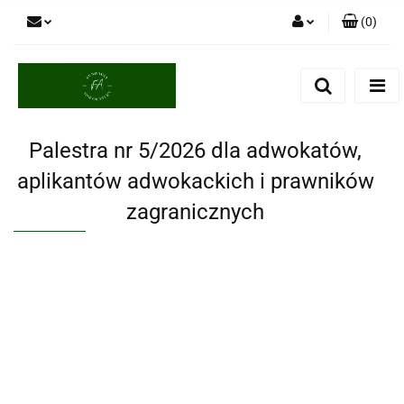
(
0
)
Zaloguj się
Zarejestruj się
Dodaj zgłoszenie
Palestra nr 5/2026 dla adwokatów,
aplikantów adwokackich i prawników
zagranicznych