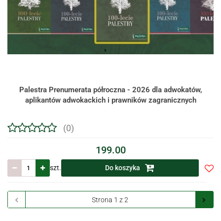
Palestra Prenumerata półroczna - 2026 dla adwokatów,
aplikantów adwokackich i prawników zagranicznych
(0)
199.00
szt.
Do koszyka
Do
prze