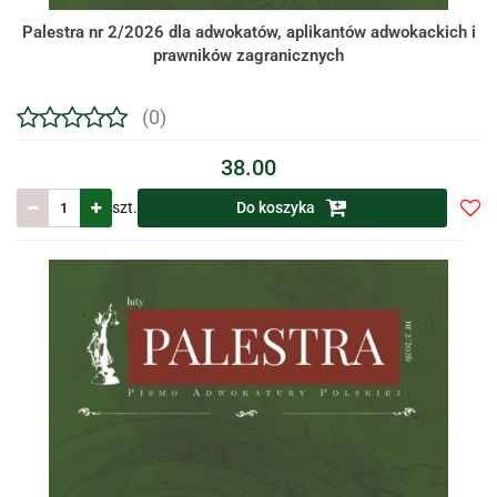
Palestra nr 2/2026 dla adwokatów, aplikantów adwokackich i
prawników zagranicznych
(0)
38.00
szt.
Do koszyka
Do
prze