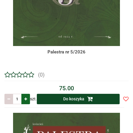
Palestra nr 5/2026
(0)
75.00
szt.
Do koszyka
Do
prze