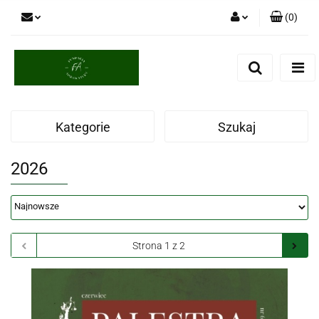
(
0
)
Zaloguj się
Zarejestruj się
Dodaj zgłoszenie
Kategorie
Szukaj
2026