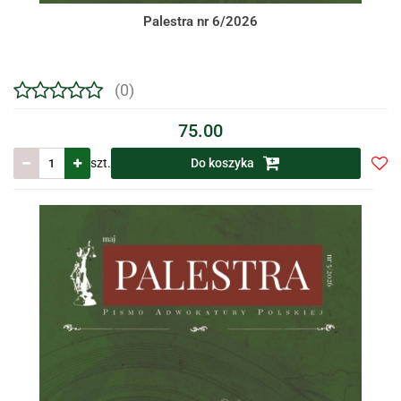
Palestra nr 6/2026
(0)
75.00
szt.
Do koszyka
Do
prze