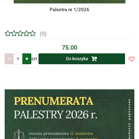
Palestra nr 1/2026
(0)
75.00
szt.
Do koszyka
Do
prze