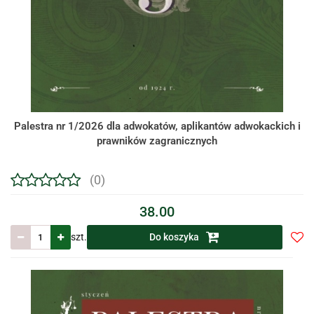
Palestra nr 1/2026 dla adwokatów, aplikantów adwokackich i
prawników zagranicznych
(0)
38.00
szt.
Do koszyka
Do
prze