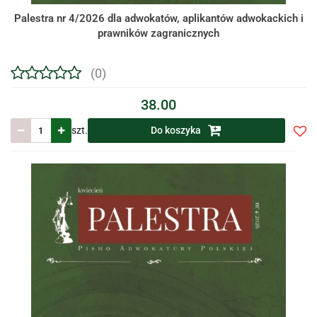
Palestra nr 4/2026 dla adwokatów, aplikantów adwokackich i
prawników zagranicznych
(0)
38.00
szt.
Do koszyka
Do
prze