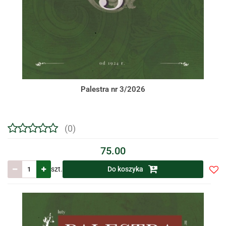
Palestra nr 3/2026
(0)
75.00
szt.
Do koszyka
Do
prze