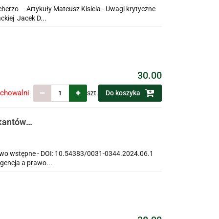
cherzo Artykuły Mateusz Kisiela - Uwagi krytyczne
ckiej Jacek D...
30.00
echowalni
szt.
Do koszyka
ikantów
ch
łowo wstępne - DOI: 10.54383/0031-0344.2024.06.1
igencja a prawo...