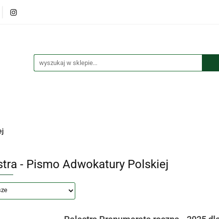
lana
Książki
Maskotki
Puzzle
Kolorowanki
czki i przypinki
Kalendarze
Koszulki
tki
Puzzle
Kolorowanki
Torby
Długopisy
Bre
ej
stra - Pismo Adwokatury Polskiej