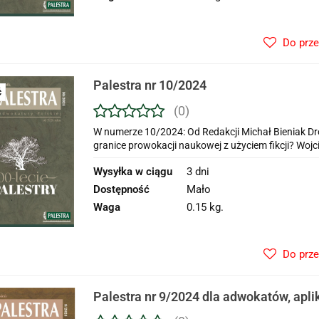
Do prz
Palestra nr 10/2024
Ć
(0)
W numerze 10/2024: Od Redakcji Michał Bieniak Dr
granice prowokacji naukowej z użyciem fikcji? Wojc
Wysyłka w ciągu
3 dni
Dostępność
Mało
Waga
0.15 kg.
Do prz
Palestra nr 9/2024 dla adwokatów, apl
adwokackich i prawników zagraniczny