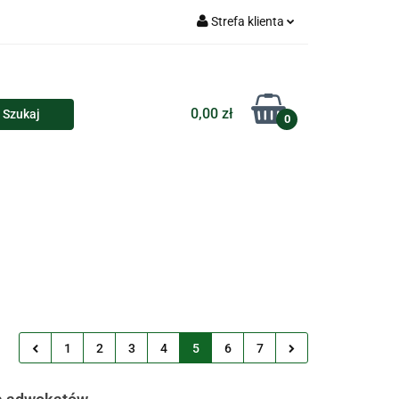
Strefa klienta
Torby
Zaloguj się
Zarejestruj się
0,00 zł
0
Dodaj zgłoszenie
loczki i przypinki
Kalendarze
Koszulki
1
2
3
4
5
6
7