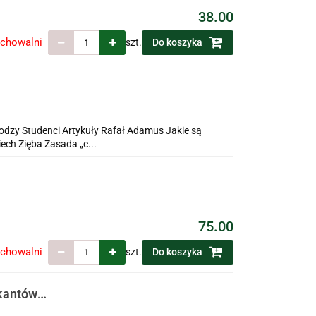
38.00
echowalni
szt.
Do koszyka
odzy Studenci Artykuły Rafał Adamus Jakie są
iech Zięba Zasada „c...
75.00
echowalni
szt.
Do koszyka
ikantów
ch