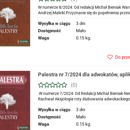
W numerze 8/2024: Od redakcji Michał Bieniak War
Andrzej Malicki Przyznanie się do popełnienia przes
Wysyłka w ciągu
3 dni
Dostępność
Mało
Waga
0.15 kg.
Do prz
Palestra nr 7/2024 dla adwokatów, apl
adwokackich i prawników zagraniczny
(0)
W numerze 7/2024: Od Redakcji Michał Bieniak Nemi
Rachwał Aksjologia roty ślubowania adwokackiego i 
Wysyłka w ciągu
3 dni
Dostępność
Mało
Waga
0.15 kg.