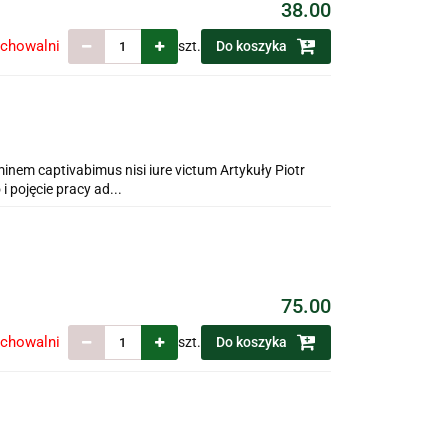
38.00
echowalni
szt.
Do koszyka
nem captivabimus nisi iure victum Artykuły Piotr
 pojęcie pracy ad...
75.00
echowalni
szt.
Do koszyka