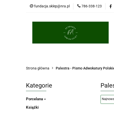
fundacja.sklep@nra.pl
786-338-123
Palestra
Porce
Długopisy
Brelo
Palestra
Porcelana
Książki
Masko
Strona główna
Palestra - Pismo Adwokatury Polski
Kategorie
Pale
Porcelana
Książki