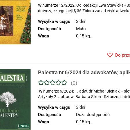
W numerze 12/2022: Od Redakcji Ewa Stawicka - S
dotyczące regulacji § 36 Zbioru zasad etyki adwoka
Wysyłka w ciągu
3 dni
Dostępność
Mało
Waga
0.15 kg.
Do prz
Palestra nr 6/2024 dla adwokatów, apl
adwokackich i prawników zagraniczny
(0)
W numerze 6/2024: 1. adw. dr Michał Bieniak – s
Artykuły 2. apl. adw. Barbara Sikoń - Sztuczna intel
Wysyłka w ciągu
3 dni
Dostępność
Duża dostępność
Waga
0.15 kg.