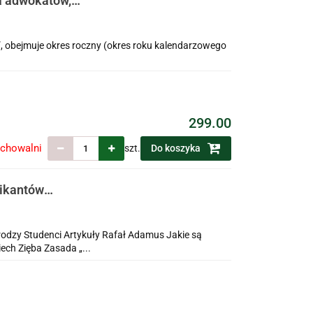
a adwokatów,
agranicznych
, obejmuje okres roczny (okres roku kalendarzowego
299.00
echowalni
szt.
Do koszyka
likantów
ch
odzy Studenci Artykuły Rafał Adamus Jakie są
ech Zięba Zasada „...