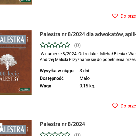
Do prz
Palestra nr 8/2024 dla adwokatów, apl
adwokackich i prawników zagraniczny
(0)
W numerze 8/2024: Od redakcji Michał Bieniak War
Andrzej Malicki Przyznanie się do popełnienia przes
Wysyłka w ciągu
3 dni
Dostępność
Mało
Waga
0.15 kg.
Do prz
Palestra nr 8/2024
Ć
(0)