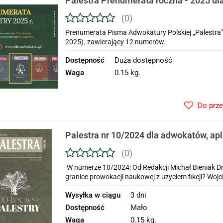
Palestra Prenumerata roczna - 2025 dl
aplikantów adwokackich i prawników z
(0)
Prenumerata Pisma Adwokatury Polskiej „Palestra”
2025). zawierający 12 numerów.
Dostępność
Duża dostępność
Waga
0.15 kg.
Do prz
Palestra nr 10/2024 dla adwokatów, ap
adwokackich i prawników zagraniczny
(0)
W numerze 10/2024: Od Redakcji Michał Bieniak Dr
granice prowokacji naukowej z użyciem fikcji? Wojci
Wysyłka w ciągu
3 dni
Dostępność
Mało
Waga
0.15 kg.