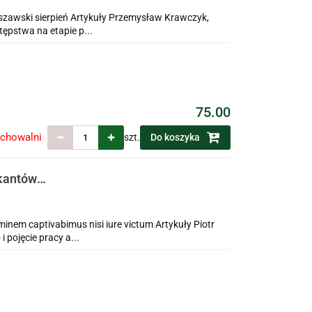
szawski sierpień Artykuły Przemysław Krawczyk,
tępstwa na etapie p...
75.00
echowalni
szt.
Do koszyka
ikantów
ch
nem captivabimus nisi iure victum Artykuły Piotr
pojęcie pracy a...