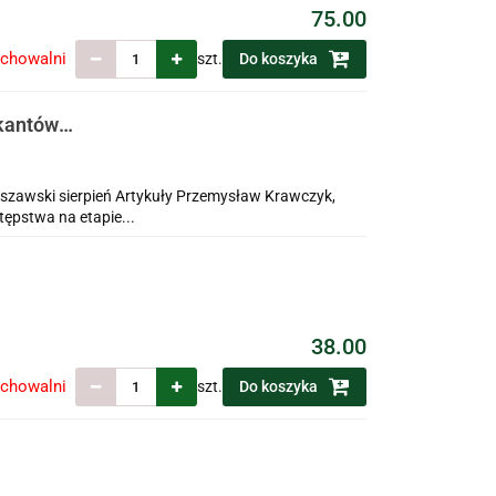
75.00
echowalni
szt.
Do koszyka
ikantów
ch
szawski sierpień Artykuły Przemysław Krawczyk,
tępstwa na etapie...
38.00
echowalni
szt.
Do koszyka